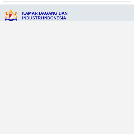
KAMAR DAGANG DAN
INDUSTRI INDONESIA
Jl. Diponegoro No. 128, Kota Melonguane, Provinsi Sulawesi Selatan 89037
admin@kadinkotamelonguane.org
081212345727
Ikuti Sosial Media Resmi KADIN
Dataweb
Aceh Tamiang
Agats
Arso
Bajawa
Bengkayang
Bengkulu Tengah